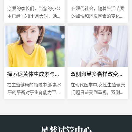
亲爱的家长们，当您的小公
在现代社会，随着生活节奏
主已经1岁8个月大时，她正
的加快和环境因素的变化，
在经历一个充满挑战和发现
越来越多的夫妇面临着生育
的新阶段，在这个阶段，宝
难题，人工受精作为一种辅
宝的身体、认知和社交能力
助生殖技术，为许多不孕不
都在迅...
育夫妇带...
探索促黄体生成素与促卵泡生成素比值的奥秘，生殖健康的关键指标
双侧卵巢多囊样改变好治吗？
在生殖健康的领域中,激素水
在现代医学中,女性生殖健康
平的平衡对于生育能力至关
问题日益受到重视，双侧卵
重要，促黄体生成素
巢多囊样改变（Polycystic
（Luteinizing Hormone，
Ovary Syndrome,
简称LH）和促卵泡...
PCOS）...