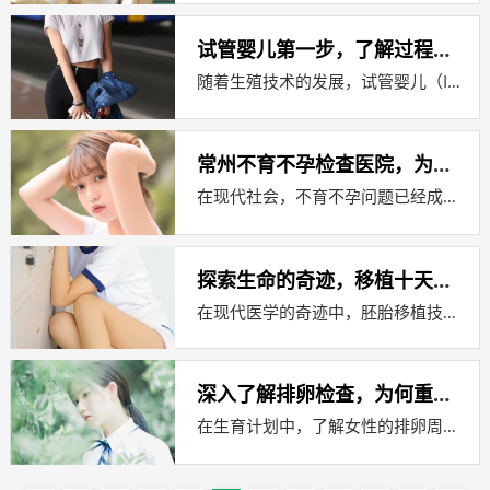
试管婴儿第一步，了解过程与时间线
随着生殖技术的发展，试管婴儿（IVF，体外受精）已成为许多家庭实现生育梦想的重要途径，对于许多即将踏上这条道路的夫妇来说，了解试...
常州不育不孕检查医院，为家庭带来希望的医疗之光
在现代社会，不育不孕问题已经成为许多家庭面临的难题，随着生活节奏的加快和环境的变化，越来越多的夫妇在生育问题上遇到了障碍，常州，...
探索生命的奇迹，移植十天胚胎的奥秘
在现代医学的奇迹中，胚胎移植技术无疑是一项令人惊叹的成就，它不仅为无数家庭带来了希望，也为人类对生命的理解增添了新的维度，本文将...
深入了解排卵检查，为何重要及如何进行
在生育计划中，了解女性的排卵周期是至关重要的，排卵是女性月经周期中的一个关键阶段，此时卵巢释放一个成熟的卵子，准备与精子结合，对...