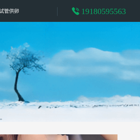
19180595563
试管供卵