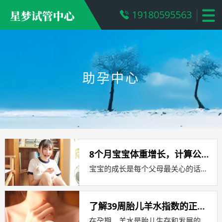
19180595563
助孕中心
8个月宝宝体重增长，计算公式与健康指南
宝宝的成长是每个父母最关心的话题之一，随着宝宝一天天长大，他们的体重变化是衡量他们健康和发育的重要指标，对于8个月大的宝宝来说，...
了解39周胎儿羊水指数的正常范围
在孕期，羊水是胎儿生存和发展的重要环境，羊水指数（Amniotic Fluid Index，简称AFI）是评估羊水量的一个重要指...