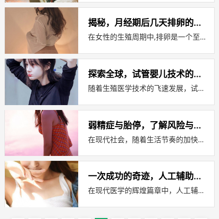
揭秘，月经期后几天排卵的科学解释
在女性的生殖周期中,排卵是一个至关重要的生理过程，它标志着卵子从卵巢释放出来，准备与精子结合，形成受精卵，了解排卵的时间对于计划...
探索全球，试管婴儿技术的最佳选择地
随着生殖医学技术的飞速发展，试管婴儿（IVF，体外受精）技术已经成为许多不孕不育夫妇实现生育梦想的重要途径，在全球范围内，不同国...
弱精症与胎停，了解风险与预防措施
在现代社会，随着生活节奏的加快和环境的变化，男性生殖健康问题日益受到关注，弱精症，作为影响男性生育能力的一种常见疾病，不仅关系到...
一次成功的奇迹，人工辅助授精的奥秘
在现代医学的辉煌篇章中，人工辅助生殖技术（Assisted Reproductive Technology, ART）无疑是一个...